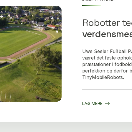
Robotter te
verdensmes
Uwe Seeler Fußball Pa
været det faste ophold
præstationer i fodboldhi
perfektion og derfor 
TinyMobileRobots.
LÆS MERE