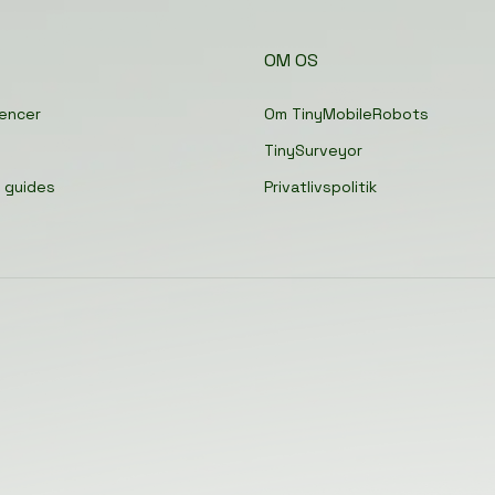
OM OS
encer
Om TinyMobileRobots
TinySurveyor
 guides
Privatlivspolitik