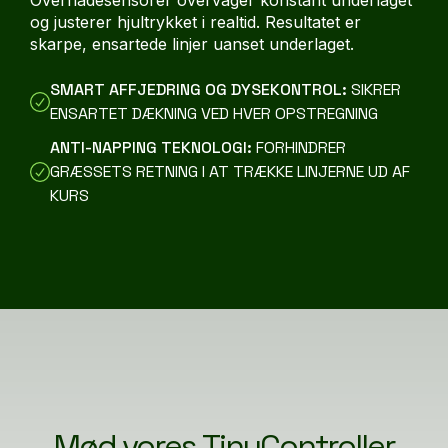
Overfladesensorer overvåger konstant underlaget
og justerer hjultrykket i realtid. Resultatet er
skarpe, ensartede linjer uanset underlaget.
SMART AFFJEDRING OG DYSEKONTROL:
SIKRER
ENSARTET DÆKNING VED HVER OPSTREGNING
ANTI-NAPPING TEKNOLOGI:
FORHINDRER
GRÆSSETS RETNING I AT TRÆKKE LINJERNE UD AF
KURS
Mød vores TinyController