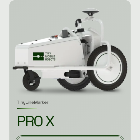
TinyLineMarker
PRO X