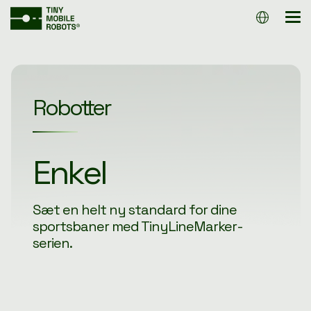
Gå
direkte
Tog
til
Me
hovedindholdet.
Genveje
Sportsgrene
Genveje
SAMMENLIGN
FODBOLD
KUNDEREFEREN
ROBOTTER
Robotter
ATLETIK
KNOW-HOW
PRISER &
AMERIKANSK
FINANSIERING
FODBOLD
KØB EN
ROBOT
Effektiv
Sæt en helt ny standard for dine
sportsbaner med TinyLineMarker-
serien.