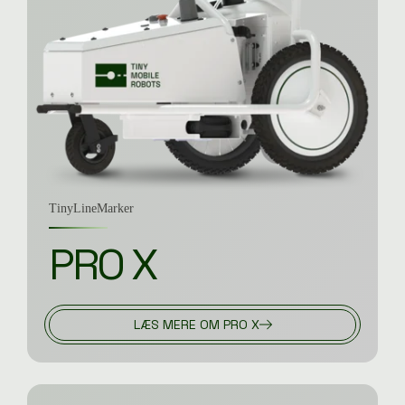
TinyLineMarker
PRO X
LÆS MERE OM PRO X