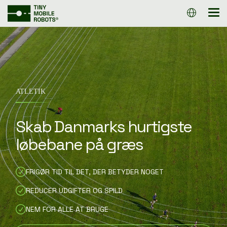
Gå
direkte
Tog
til
Me
hovedindholdet.
Genveje
Sportsgrene
Genveje
SAMMENLIGN
FODBOLD
KUNDEREFEREN
ROBOTTER
ATLETIK
KNOW-HOW
PRISER &
AMERIKANSK
FINANSIERING
ATLETIK
FODBOLD
KØB EN
ROBOT
Skab Danmarks hurtigste
løbebane på græs
FRIGØR TID TIL DET, DER BETYDER NOGET
REDUCER UDGIFTER OG SPILD
NEM FOR ALLE AT BRUGE