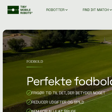
Gå
direkte
ROBOTTER
FIND DIT MATCH
til
hovedindholdet.
FODBOLD
Perfekte fodbol
FRIGØR TID TIL DET, DER BETYDER NOGET
REDUCER UDGIFTER OG SPILD
NEM FOR ALLE AT BRUGE