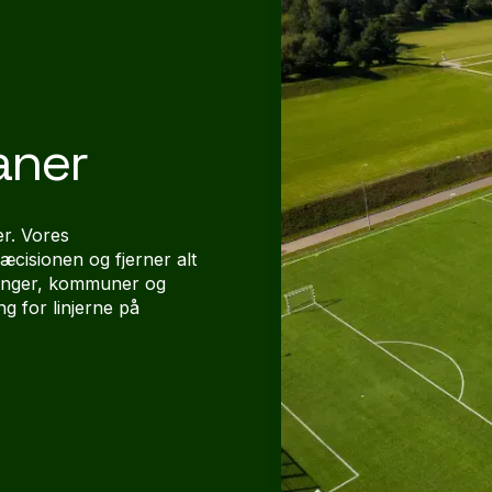
aner
er. Vores
æcisionen og fjerner alt
eninger, kommuner og
g for linjerne på